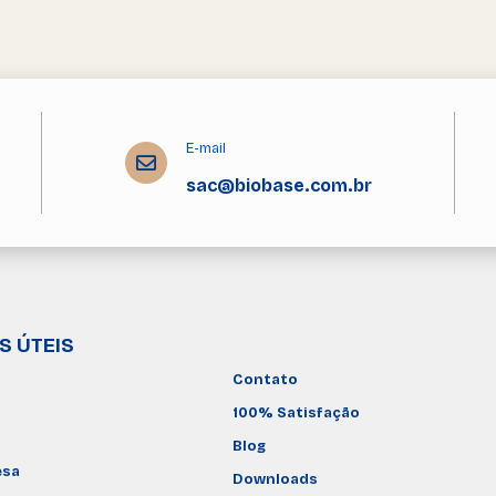
E-mail
sac@biobase.com.br
S ÚTEIS
Contato
100% Satisfação
s
Blog
esa
Downloads