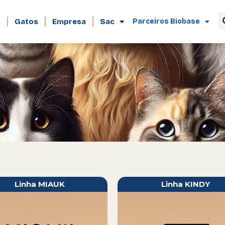
s
Gatos
Empresa
Sac
Parceiros Biobase
Linha KINDY
Linha GATO CRIA