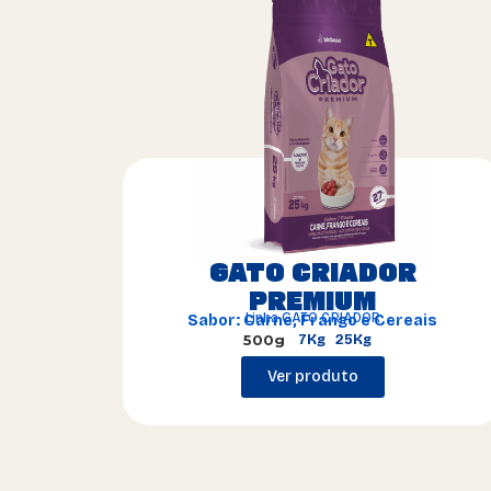
GATO CRIADOR
PREMIUM
Linha GATO CRIADOR
Sabor: Carne, Frango e Cereais
500g
7Kg
25Kg
Ver produto