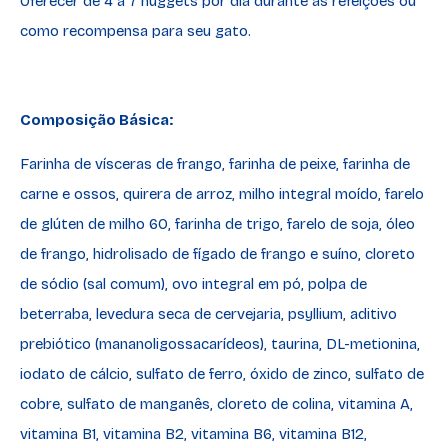
Oferecer de 4 a 7 nuggets por dia durante as refeições ou
como recompensa para seu gato.
Composição Básica:
Farinha de vísceras de frango, farinha de peixe, farinha de
carne e ossos, quirera de arroz, milho integral moído, farelo
de glúten de milho 60, farinha de trigo, farelo de soja, óleo
de frango, hidrolisado de fígado de frango e suíno, cloreto
de sódio (sal comum), ovo integral em pó, polpa de
beterraba, levedura seca de cervejaria, psyllium, aditivo
prebiótico (mananoligossacarídeos), taurina, DL-metionina,
iodato de cálcio, sulfato de ferro, óxido de zinco, sulfato de
cobre, sulfato de manganês, cloreto de colina, vitamina A,
vitamina B1, vitamina B2, vitamina B6, vitamina B12,