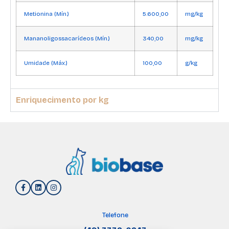
Metionina (Mín.)
5.600,00
mg/kg
Mananoligossacarídeos (Mín.)
340,00
mg/kg
Umidade (Máx.)
100,00
g/kg
Enriquecimento por kg
Telefone