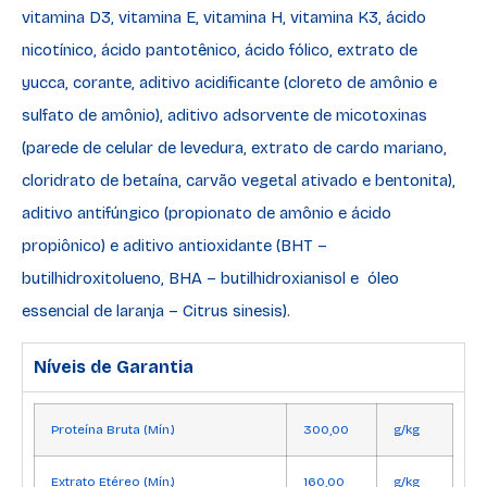
vitamina D3, vitamina E, vitamina H, vitamina K3, ácido
nicotínico, ácido pantotênico, ácido fólico, extrato de
yucca, corante, aditivo acidificante (cloreto de amônio e
sulfato de amônio), aditivo adsorvente de micotoxinas
(parede de celular de levedura, extrato de cardo mariano,
cloridrato de betaína, carvão vegetal ativado e bentonita),
aditivo antifúngico (propionato de amônio e ácido
propiônico) e aditivo antioxidante (BHT –
butilhidroxitolueno, BHA – butilhidroxianisol e óleo
essencial de laranja – Citrus sinesis).
Níveis de Garantia
Proteína Bruta (Mín.)
300,00
g/kg
Extrato Etéreo (Mín.)
160,00
g/kg