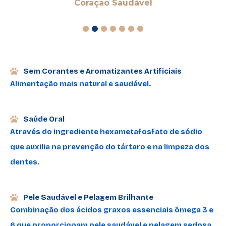
Coração Saudável
1
2
3
4
5
6
7
Sem Corantes e Aromatizantes Artificiais
Alimentação mais natural e saudável.
Saúde Oral
Através do ingrediente hexametafosfato de sódio
que auxilia na prevenção do tártaro e na limpeza dos
dentes.
Pele Saudável e Pelagem Brilhante
Combinação dos ácidos graxos essenciais ômega 3 e
6 que proporcionam pele saudável e pelagem sedosa