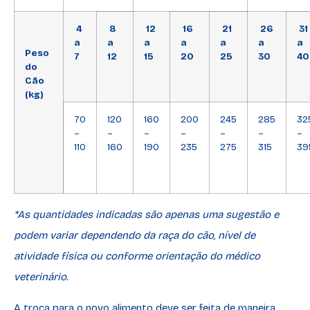
4
8
12
16
21
26
31
a
a
a
a
a
a
a
Peso
7
12
15
20
25
30
40
do
Cão
(kg)
70
120
160
200
245
285
32
–
–
–
–
–
–
–
110
160
190
235
275
315
39
*As quantidades indicadas são apenas uma sugestão e
podem variar dependendo da raça do cão, nível de
atividade física ou conforme orientação do médico
veterinário.
A troca para o novo alimento deve ser feita de maneira